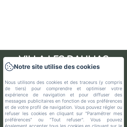
VILLA LES DAHLIAS
Notre site utilise des cookies
Accueil
Nous utilisons des cookies et des traceurs (y compris
de tiers) pour comprendre et optimiser votre
Galerie
expérience de navigation et pour diffuser des
Hébergement
messages publicitaires en fonction de vos préférences
Conditions Générales de Vente
et de votre profil de navigation. Vous pouvez régler ou
refuser les cookies en cliquant sur "Paramétrer mes
Contact
préférences" ou "Tout refuser". Vous pouvez
Infos Covid-19
également accepter tous les cookies en cliquant sur le